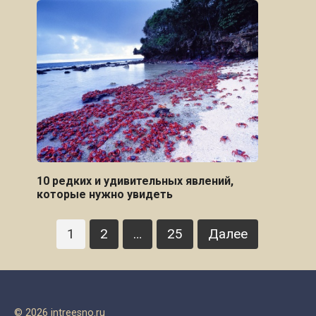
10 редких и удивительных явлений,
которые нужно увидеть
Пагинация
1
2
…
25
Далее
записей
© 2026 intreesno.ru