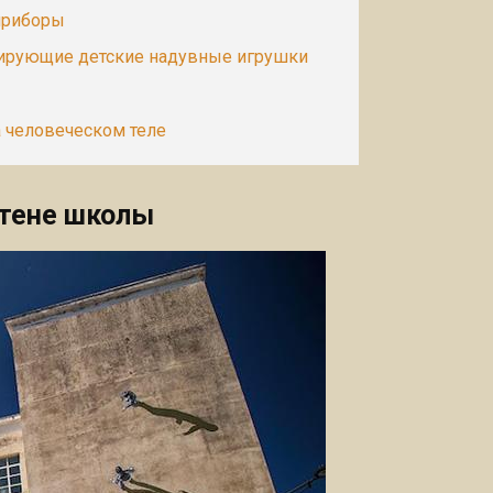
приборы
тирующие детские надувные игрушки
а человеческом теле
стене школы