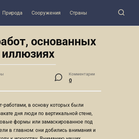
Природа
Сооружения
Страны
абот, основанных
 иллюзиях
ры
Комментарии
0
т-работами, в основу которых были
закате дня люди по вертикальной стене,
новые формы или замаскированное под
ели в главном: они добились внимания и
ходу к искусству. Вниманию наших