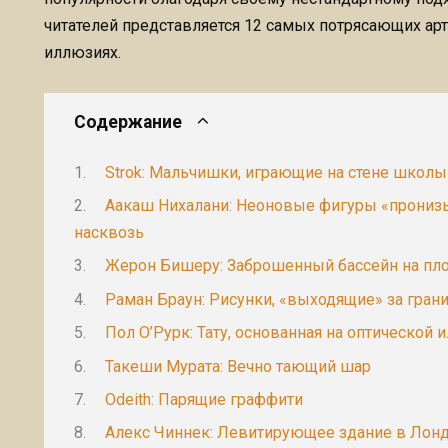
читателей представляется 12 самых потрясающих арт
иллюзиях.
Содержание
Strok: Мальчишки, играющие на стене школы
Аакаш Нихалани: Неоновые фигуры «прониз
насквозь
Жерон Бишеру: Заброшенный бассейн на пло
Раман Браун: Рисунки, «выходящие» за гран
Пол О’Рурк: Тату, основанная на оптической 
Такеши Мурата: Вечно тающий шар
Odeith: Парящие граффити
Алекс Чиннек: Левитирующее здание в Лон