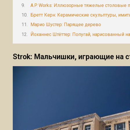
A.P. Works: Иллюзорные тяжелые столовые 
Бретт Керн: Керамические скульптуры, ими
Марио Шустер: Парящее дерево
Йоханнес Штёттер: Попугай, нарисованный н
Strok: Мальчишки, играющие на 