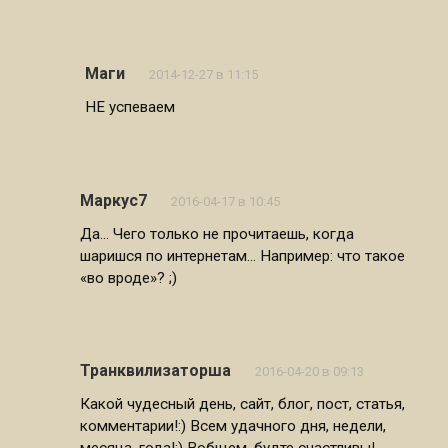
Маги
2014-12-27 в 11:15
НЕ успеваем
Маркус7
2016-04-17 в 10:45
Да… Чего только не прочитаешь, когда
шаришся по интернетам… Например: что такое
«во вроде»? ;)
Транквилизаторша
2016-04-20 в 09:13
Какой чудесный день, сайт, блог, пост, статья,
комментарии!:) Всем удачного дня, недели,
месяца, года!:) Вобщем, будте счастливы!