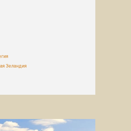
егия
вая Зеландия