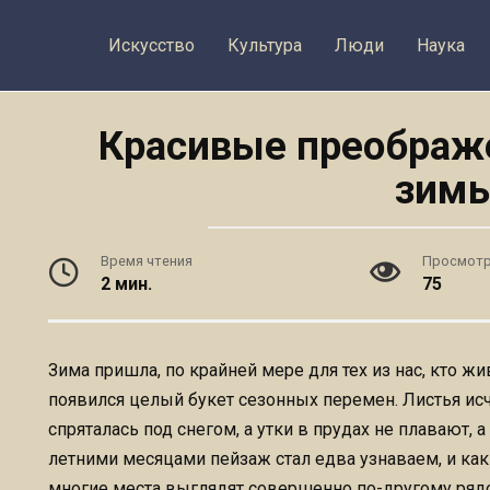
Искусство
Культура
Люди
Наука
Красивые преображе
зим
Время чтения
Просмот
2 мин.
75
Зима пришла, по крайней мере для тех из нас, кто ж
появился целый букет сезонных перемен. Листья исч
спряталась под снегом, а утки в прудах не плавают, а
летними месяцами пейзаж стал едва узнаваем, и как
многие места выглядят совершенно по-другому ря