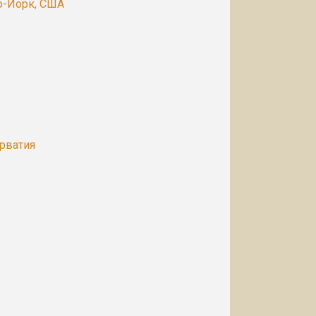
ю-Йорк, США
рватия