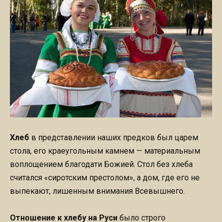
Хлеб
в представлении наших предков был царем
стола, его краеугольным камнем — материальным
воплощением благодати Божией. Стол без хлеба
считался «сиротским престолом», а дом, где его не
выпекают, лишенным внимания Всевышнего.
Отношение к хлебу на Руси
было строго