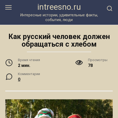
Перейти
intreesno.ru
к
контенту
Интересные истории, удивительные факты,
события, люди
Как русский человек должен
обращаться с хлебом
Время чтения
Просмотры
2 мин.
78
Комментарии
0