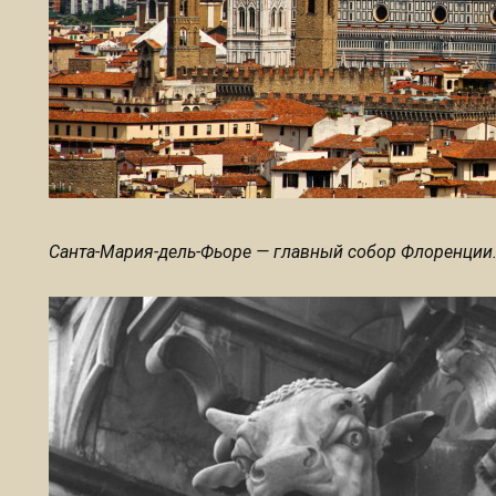
Санта-Мария-дель-Фьоре — главный собор Флоренции. | 