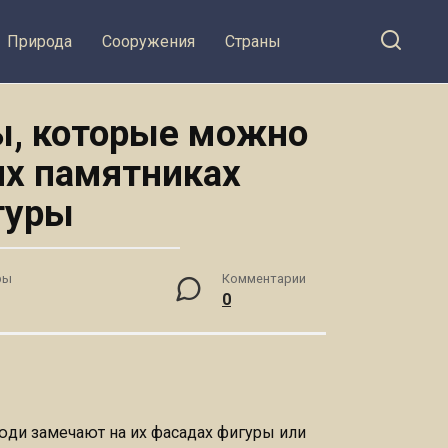
Природа
Сооружения
Страны
ы, которые можно
их памятниках
туры
ры
Комментарии
0
юди замечают на их фасадах фигуры или