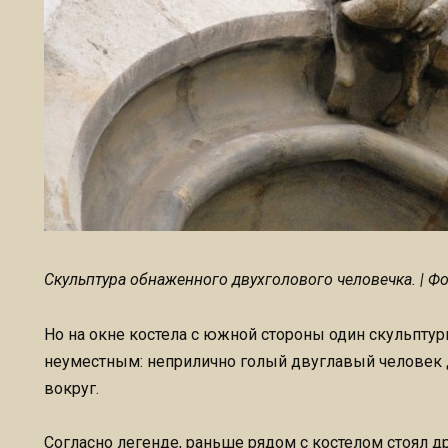
Скульптура обнаженного двухголового человечка. | Фот
Но на окне костела с южной стороны один скульпту
неуместным: неприлично голый двуглавый человек 
вокруг.
Согласно легенде, раньше рядом с костелом стоял д