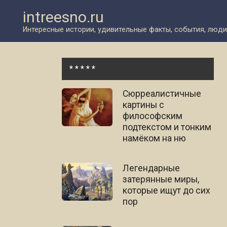
Перейти
intreesno.ru
к
контенту
Интересные истории, удивительные факты, события, люди
* * * * *
Сюрреалистичные
картины c
философским
подтекстом и тонким
намёком на ню
Легендарные
затерянные миры,
которые ищут до сих
пор