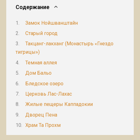
Содержание
Замок Нойшванштайн
Старый город
Такцанг-лакханг (Монастырь «Гнездо
тигрицы»)
Темная аллея
Дом Бальо
Бледское озеро
Церковь Лас-Лахас
Жилые пещеры Каппадокии
Дворец Пена
Храм Та Прохм