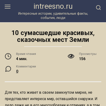
Перейти
intreesno.ru
к
контенту
Интересные истории, удивительные факты,
события, люди
10 сумасшедше красивых,
сказочных мест Земли
Время чтения
Просмотры
4 мин.
156
Комментарии
0
Для тех, кто живет в своем замкнутом мирке, не
представляет интереса мир, оставшийся снаружи. И
дело даже не в его многообразии и отличиях, а в том,