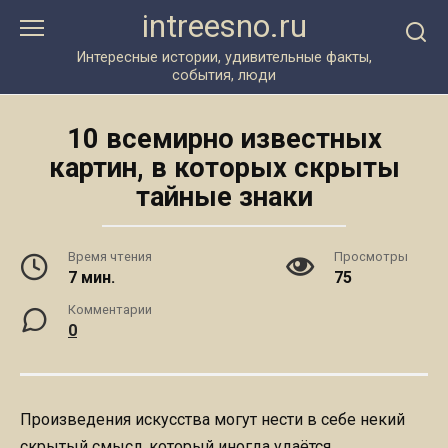
Перейти
intreesno.ru
к
контенту
Интересные истории, удивительные факты,
события, люди
10 всемирно известных
картин, в которых скрыты
тайные знаки
Время чтения
Просмотры
7 мин.
75
Комментарии
0
Произведения искусства могут нести в себе некий
скрытый смысл, который иногда удаётся