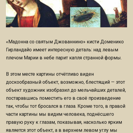
«Мадонна со святым Джованнино» кисти Доменико
Гирландайо имеет интересную деталь: над левым
плечом Марии в небе парит капля странной формы.
В этом месте картины отчётливо виден
доскообразный объект, возможно, блестящий — этот
объект художник изобразил до мельчайших деталей,
постаравшись поместить его в своё произведение
так, чтобы тот бросался в глаза. Кроме того, в правой
части картины мы видим человека, поднёсшего
правую руку к глазам, показывая, насколько ярким
является этот объект, а в верхнем левом углу мы