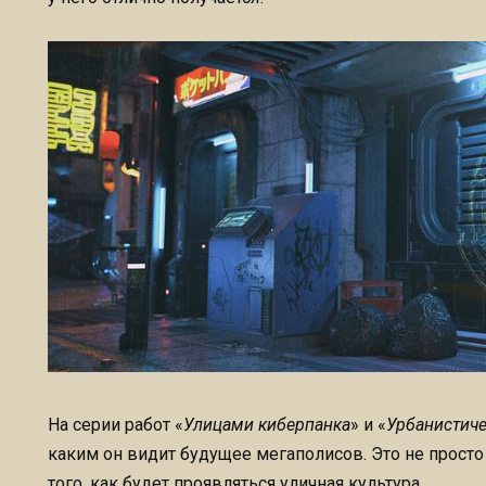
На серии работ «
Улицами киберпанка
» и «
Урбанистиче
каким он видит будущее мегаполисов. Это не прост
того, как будет проявляться уличная культура.