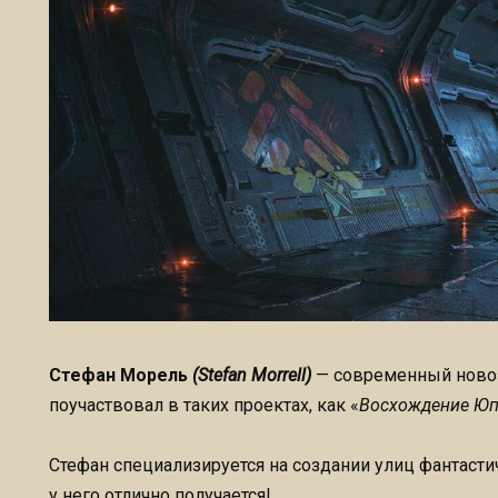
Стефан Морель
(Stefan Morrell)
— современный ново
поучаствовал в таких проектах, как «
Восхождение Юп
Стефан специализируется на создании улиц фантастич
у него отлично получается!