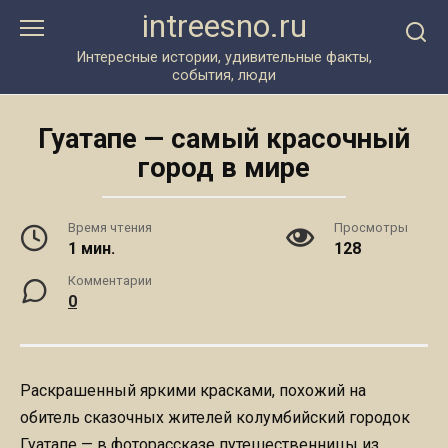
Перейти
intreesno.ru
к
контенту
Интересные истории, удивительные факты,
события, люди
Гуатапе — самый красочный
город в мире
Время чтения
Просмотры
1 мин.
128
Комментарии
0
Раскрашенный яркими красками, похожий на
обитель сказочных жителей колумбийский городок
Гуатапе — в фоторассказе путешественницы из