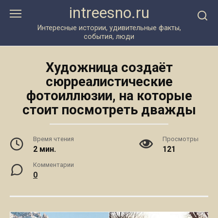
Перейти
intreesno.ru
к
контенту
Интересные истории, удивительные факты,
события, люди
Художница создаёт
сюрреалистические
фотоиллюзии, на которые
стоит посмотреть дважды
Время чтения
Просмотры
2 мин.
121
Комментарии
0