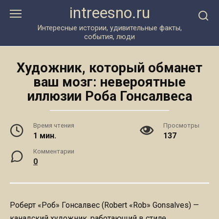
Перейти
intreesno.ru
к
контенту
Интересные истории, удивительные факты,
события, люди
Художник, который обманет
ваш мозг: невероятные
иллюзии Роба Гонсалвеса
Время чтения
Просмотры
1 мин.
137
Комментарии
0
Роберт «Роб» Гонсалвес (Robert «Rob» Gonsalves) —
канадский художник, работающий в стиле