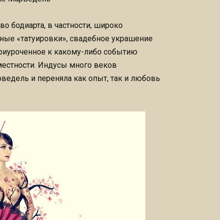
во бодиарта, в частности, широко
нные «татуировки», свадебное украшение
 приуроченное к какому-либо событию
местности. Индусы много веков
рведель и переняла как опыт, так и любовь