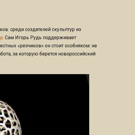
в: среди создателей скульптур из
ти
. Сам Игорь Рудь поддерживает
естных «резчиков» он стоит особняком: не
абота, за которую берется новороссийский