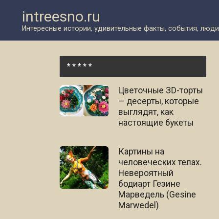
Перейти
intreesno.ru
к
контенту
Интересные истории, удивительные факты, события, люди
* * * * *
Цветочные ЗD-торты
— десерты, которые
выглядят, как
настоящие букеты
Картины на
человеческих телах.
Невероятный
бодиарт Гезине
Марведель (Gesine
Marwedel)