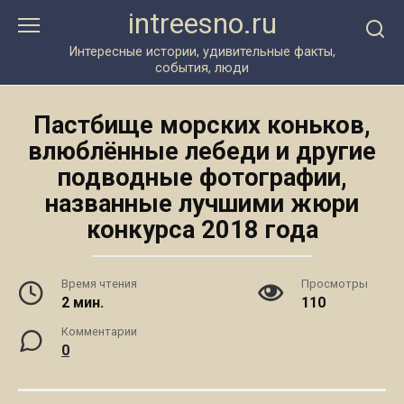
Перейти
intreesno.ru
к
контенту
Интересные истории, удивительные факты,
события, люди
Пастбище морских коньков,
влюблённые лебеди и другие
подводные фотографии,
названные лучшими жюри
конкурса 2018 года
Время чтения
Просмотры
2 мин.
110
Комментарии
0