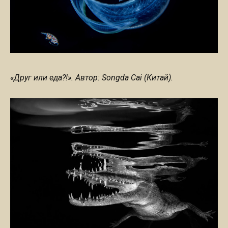
«Друг или еда?!». Автор: Songda Cai (Китай).