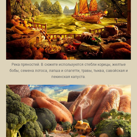
Река пряностей. В сюжете используются стебли корицы, желтые
бобы, семена лотоса, лапша и спагетти, травы, тыква, савойская и
пекинская капуста.