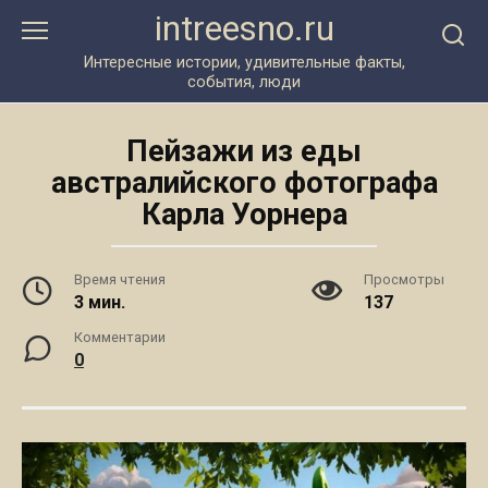
Перейти
intreesno.ru
к
контенту
Интересные истории, удивительные факты,
события, люди
Пейзажи из еды
австралийского фотографа
Карла Уорнера
Время чтения
Просмотры
3 мин.
137
Комментарии
0