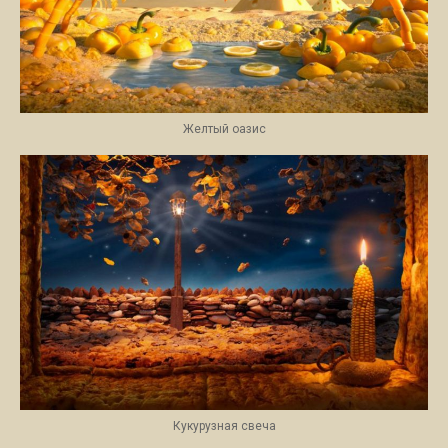
Желтый оазис
Кукурузная свеча