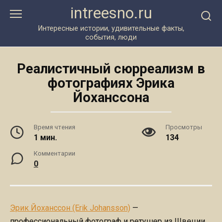
Перейти
intreesno.ru
к
контенту
Интересные истории, удивительные факты,
события, люди
Реалистичный сюрреализм в
фотографиях Эрика
Йоханссона
Время чтения
Просмотры
1 мин.
134
Комментарии
0
Эрик Йоханссон (Erik Johansson)
—
профессиональный фотограф и ретушер из Швеции,