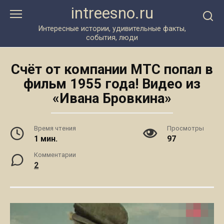
Перейти
intreesno.ru
к
контенту
Интересные истории, удивительные факты,
события, люди
Счёт от компании МТС попал в
фильм 1955 года! Видео из
«Ивана Бровкина»
Время чтения
Просмотры
1 мин.
97
Комментарии
2