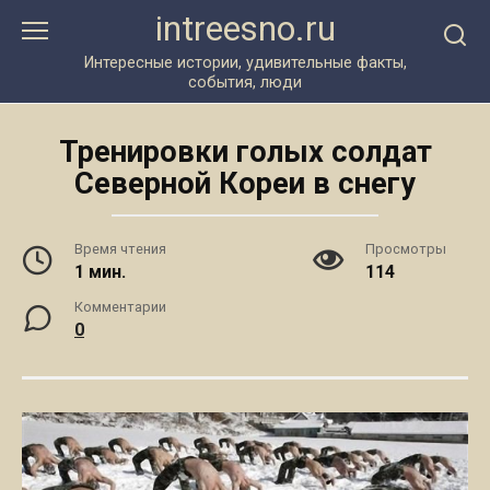
Перейти
intreesno.ru
к
контенту
Интересные истории, удивительные факты,
события, люди
Тренировки голых солдат
Северной Кореи в снегу
Время чтения
Просмотры
1 мин.
114
Комментарии
0