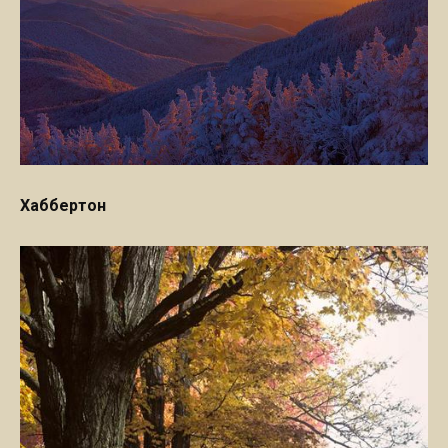
Хаббертон