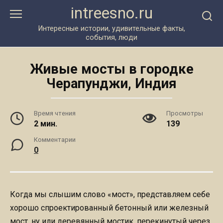
Перейти
intreesno.ru
к
контенту
Интересные истории, удивительные факты,
события, люди
Живые мосты в городке
Черапунджи, Индия
Время чтения
Просмотры
2 мин.
139
Комментарии
0
Когда мы слышим слово «мост», представляем себе
хорошо спроектированный бетонный или железный
мост, ну или деревянный мостик, перекинутый через