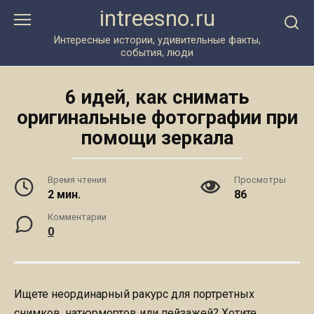
Перейти
intreesno.ru
к
контенту
Интересные истории, удивительные факты,
события, люди
6 идей, как снимать
оригинальные фотографии при
помощи зеркала
Время чтения
Просмотры
2 мин.
86
Комментарии
0
Ищете неординарный ракурс для портретных
снимков, натюрмортов или пейзажей? Хотите