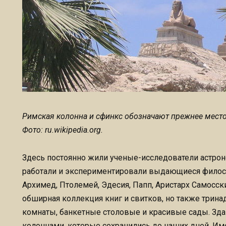
Римская колонна и сфинкс обозначают прежнее место
Фото: ru.wikipedia.org.
Здесь постоянно жили ученые-исследователи астроно
работали и экспериментировали выдающиеся филос
Архимед, Птолемей, Эдесия, Папп, Аристарх Самосск
обширная коллекция книг и свитков, но также трин
комнаты, банкетные столовые и красивые сады. Зд
колоннами, которые сохранились до наших дней. Им