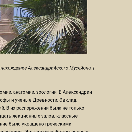
нахождение Александрийского Мусейона. |
мии, анатомии, зоологии. В Александрии
офы и ученые Древности: Эвклид,
ий. В их распоряжении была не только
адцать лекционных залов, классные
ание было украшено греческими
енно здесь Эвклид разработал учение о