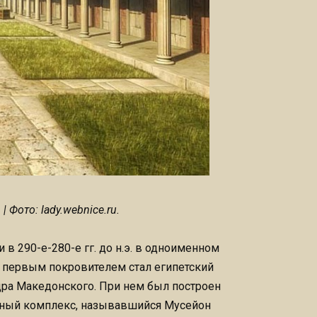
 Фото: lady.webnice.ru.
 в 290-е-280-е гг. до н.э. в одноименном
 первым покровителем стал египетский
дра Македонского. При нем был построен
урный комплекс, называвшийся Мусейон