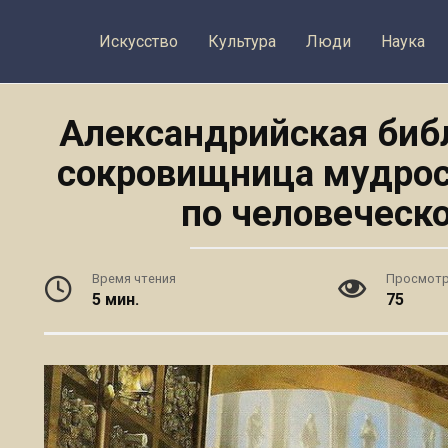
Искусство
Культура
Люди
Наука
Александрийская библ
сокровищница мудрос
по человеческо
Время чтения
Просмот
5 мин.
75