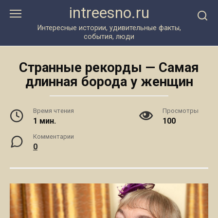
Перейти
intreesno.ru
к
контенту
Интересные истории, удивительные факты,
события, люди
Странные рекорды — Самая
длинная борода у женщин
Время чтения
Просмотры
1 мин.
100
Комментарии
0