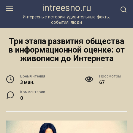
Перейти
intreesno.ru
к
контенту
Интересные истории, удивительные факты,
события, люди
Три этапа развития общества
в информационной оценке: от
живописи до Интернета
Время чтения
Просмотры
3 мин.
67
Комментарии
0