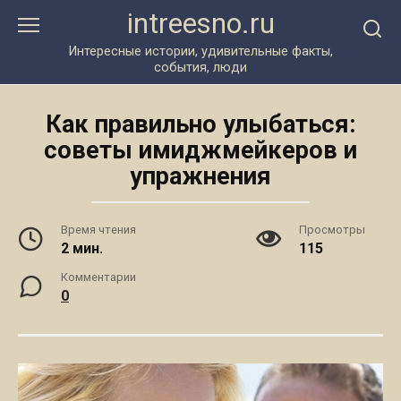
Перейти
intreesno.ru
к
контенту
Интересные истории, удивительные факты,
события, люди
Как правильно улыбаться:
советы имиджмейкеров и
упражнения
Время чтения
Просмотры
2 мин.
115
Комментарии
0