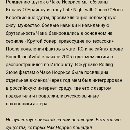
Рождению шуток о Чаке Норрисе мы обязаны
Конану О`Брайену из шоу Late Night with Conan O’Brien.
Короткие анекдоты, прославляющие непомерную
силу, мужество, боевые навыки и невиданную
брутальность Чака, базировались в основном на
сериале «Крутой Уокер: правосудие по-техасски».
После появления фактов в чате IRC и на сайтах вроде
Something Awful в начале 2005 года, мем активно
распространился по Интернету. В журнале Rolling
Stone фактам о Чаке Норрисе была посвящена
отдельная вклейка.Через год мем был интегрирован
в российскую интернет-среду, где его с азартом
подхватили и продолжили русскоязычные
поклонники актера.
Не существует никакой теории эволюции. Есть только
существа, которых Чак Норрис пощадил.