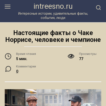
Перейти
intreesno.ru
к
контенту
Интересные истории, удивительные факты,
события, люди
Настоящие факты о Чаке
Норрисе, человеке и чемпионе
Время чтения
Просмотры
5 мин.
77
Комментарии
0