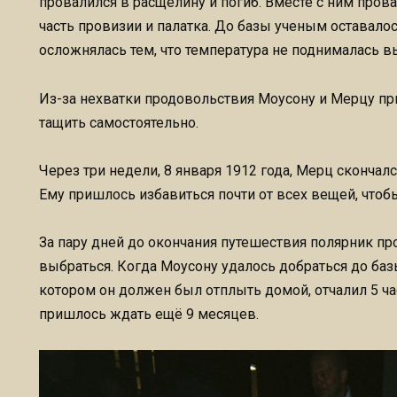
провалился в расщелину и погиб. Вместе с ним пров
часть провизии и палатка. До базы ученым оставалос
осложнялась тем, что температура не поднималась вы
Из-за нехватки продовольствия Моусону и Мерцу пр
тащить самостоятельно.
Через три недели, 8 января 1912 года, Мерц скончал
Ему пришлось избавиться почти от всех вещей, чтобы
За пару дней до окончания путешествия полярник пр
выбраться. Когда Моусону удалось добраться до базы
котором он должен был отплыть домой, отчалил 5 ча
пришлось ждать ещё 9 месяцев.