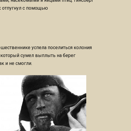
ами, насекомыми и яйцами птиц. Гинсберг
к отпугнул с помощью
тешественнике успела поселиться колония
 который сумел выплыть на берег
к и не смогли.