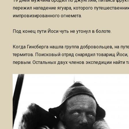
19 дней мужчина бродил по джунглям, питаясь фрукт
пережил нападение ягуара, которого путешественни
импровизированного огнемета.
Под конец пути Йоси чуть не утонул в болоте.
Когда Гинсберга нашла группа добровольцев, на пу
термитов. Поисковый отряд снарядил товарищ Йоси,
первым. Остальных двух членов экспедиции найти та