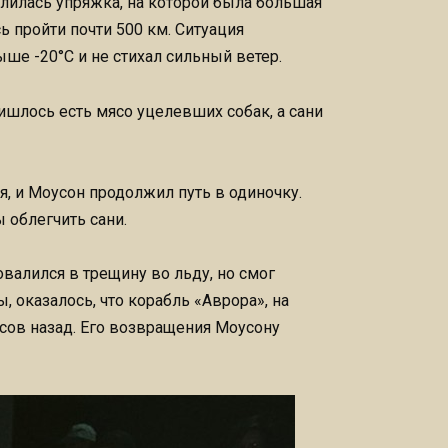
алилась упряжка, на которой была большая
ь пройти почти 500 км. Ситуация
ше -20°С и не стихал сильный ветер.
ишлось есть мясо уцелевших собак, а сани
ся, и Моусон продолжил путь в одиночку.
 облегчить сани.
овалился в трещину во льду, но смог
, оказалось, что корабль «Аврора», на
сов назад. Его возвращения Моусону