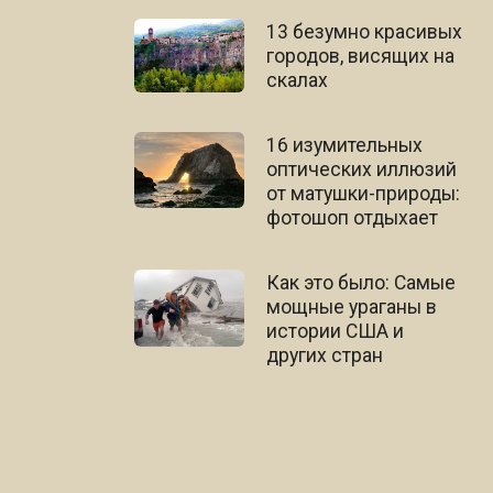
13 безумно красивых
городов, висящих на
скалах
16 изумительных
оптических иллюзий
от матушки-природы:
фотошоп отдыхает
Как это было: Самые
мощные ураганы в
истории США и
других стран