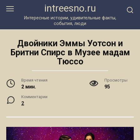
Перейти
intreesno.ru
к
контенту
Интересные истории, удивительные факты,
события, люди
Двойники Эммы Уотсон и
Бритни Спирс в Музее мадам
Тюссо
Время чтения
Просмотры
2 мин.
95
Комментарии
2