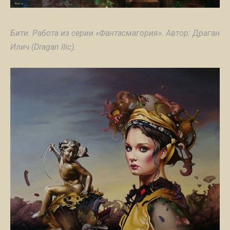
Бити. Работа из серии «Фантасмагория». Автор: Драган
Илич (Dragan Ilic).