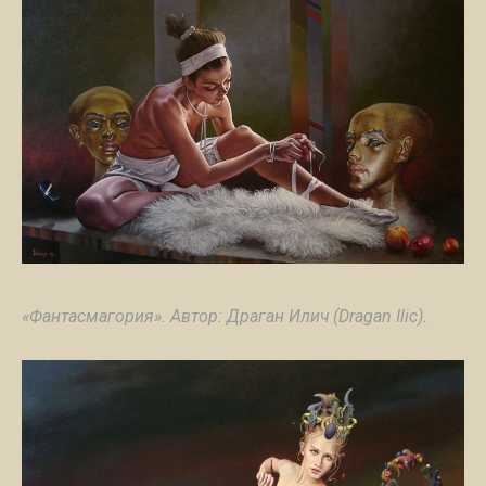
«Фантасмагория». Автор: Драган Илич (Dragan Ilic).