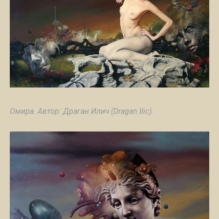
Омира. Автор: Драган Илич (Dragan Ilic).