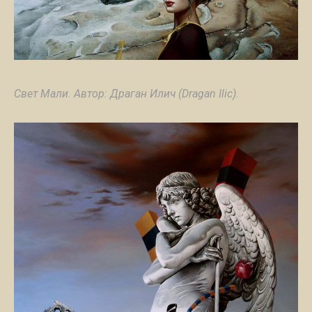
Свет Мали. Автор: Драган Илич (Dragan Ilic).