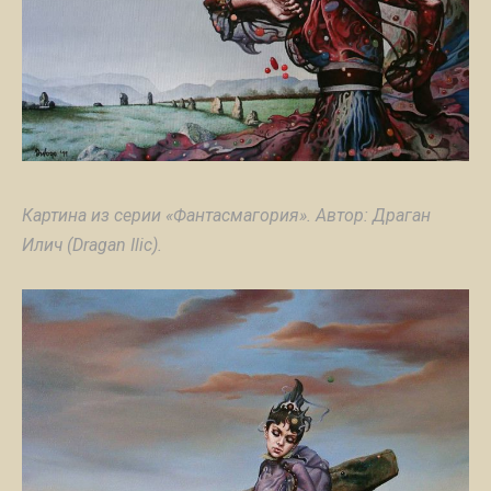
Картина из серии «Фантасмагория». Автор: Драган
Илич (Dragan Ilic).