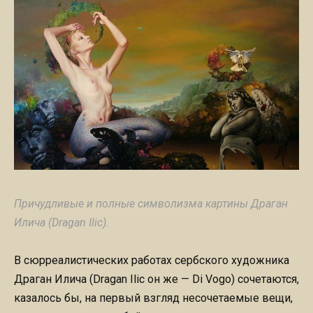
Причудливые и полные символизма картины Драган
Илича (Dragan Ilic).
В сюрреалистических работах сербского художника
Драган Илича (Dragan Ilic он же — Di Vogo) сочетаются,
казалось бы, на первый взгляд несочетаемые вещи,