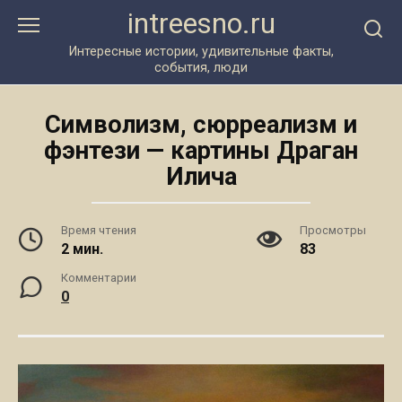
Перейти
intreesno.ru
к
контенту
Интересные истории, удивительные факты,
события, люди
Символизм, сюрреализм и
фэнтези — картины Драган
Илича
Время чтения
Просмотры
2 мин.
83
Комментарии
0