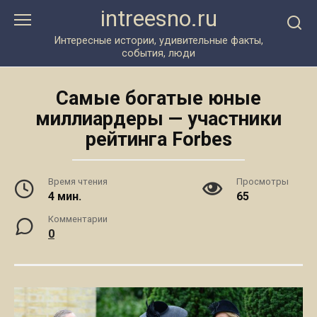
Перейти
intreesno.ru
к
контенту
Интересные истории, удивительные факты,
события, люди
Самые богатые юные
миллиардеры — участники
рейтинга Forbes
Время чтения
Просмотры
4 мин.
65
Комментарии
0