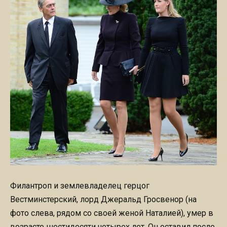
Филантроп и землевладелец герцог
Вестминстерский, лорд Джеральд Гросвенор (на
фото слева, рядом со своей женой Наталией), умер в
возрасте шестидесяти четырех лет. Он оставил после