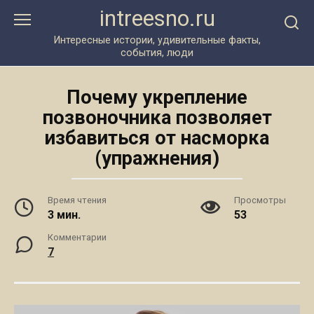
Перейти
intreesno.ru
к
контенту
Интересные истории, удивительные факты,
события, люди
Почему укрепление
позвоночника позволяет
избавиться от насморка
(упражнения)
Время чтения
Просмотры
3 мин.
53
Комментарии
7