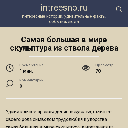
Перейти
intreesno.ru
к
контенту
Интересные истории, удивительные факты,
события, люди
Самая большая в мире
скульптура из ствола дерева
Время чтения
Просмотры
1 мин.
70
Комментарии
0
Удивительное произведение искусства, ставшее
своего рода символом трудолюбия и упорства —
самая большая в мире скульптура, вырезанная из