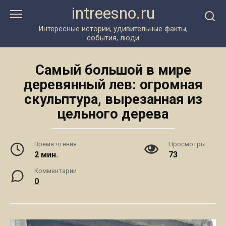
Перейти
intreesno.ru
к
контенту
Интересные истории, удивительные факты,
события, люди
Самый большой в мире
деревянный лев: огромная
скульптура, вырезанная из
цельного дерева
Время чтения
Просмотры
2 мин.
73
Комментарии
0