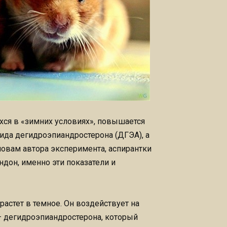
хся в «зимних условиях», повышается
оида дегидроэпиандростерона (ДГЭА), а
ловам автора эксперимента, аспирантки
дон, именно эти показатели и
растет в темное. Он воздействует на
– дегидроэпиандростерона, который