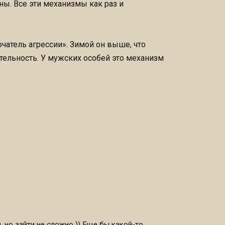
ы. Все эти механизмы как раз и
чатель агрессии». Зимой он выше, что
ельность. У мужских особей это механизм
, но зайти не сложно )) Еще бы какой-то