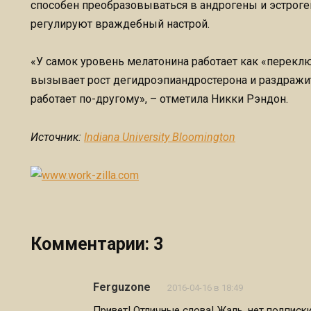
способен преобразовываться в андрогены и эстроген
регулируют враждебный настрой.
«У самок уровень мелатонина работает как «переклю
вызывает рост дегидроэпиандростерона и раздражит
работает по-другому», – отметила Никки Рэндон.
Источник:
Indiana University Bloomington
Комментарии: 3
Ferguzone
2016-04-16 в 18:49
Привет! Отличные слова! Жаль, нет подписки