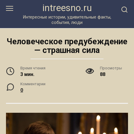
Перейти
intreesno.ru
к
контенту
Интересные истории, удивительные факты,
события, люди
Человеческое предубеждение
— страшная сила
Время чтения
Просмотры
3 мин.
88
Комментарии
0