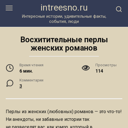
Перейти
intreesno.ru
к
контенту
Интересные истории, удивительные факты,
события, люди
Восхитительные перлы
женских романов
Время чтения
Просмотры
6 мин.
114
Комментарии
3
Перлы из женских (любовных) романов — это что-то!
Ни анекдоты, ни забавные истории так
не развеселят вас, как юмор, который в