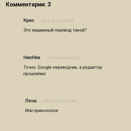
Комментарии: 3
Крис
2018-10-30 в 04:48
Это машинный перевод такой?
НикНик
2019-04-28 в 03:05
Точно. Google-переводчик, а редактор
прошляпил
Лена
2019-04-28 в 03:09
Или прикололся